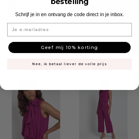
bestelling
BEKIJK ALLE NIEUW
Schrijf je in en ontvang de code direct in je inbox.
Email
ONZE POPULAIRSTE
Geef mij 10% korting
PRODUCTEN
Nee, ik betaal liever de volle prijs