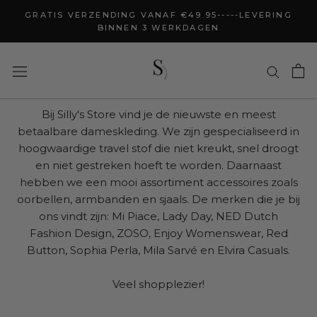
Doorgaan
GRATIS VERZENDING VANAF €49.95-----LEVERING
naar
BINNEN 3 WERKDAGEN
artikel
Bij Silly's Store vind je de nieuwste en meest
betaalbare dameskleding. We zijn gespecialiseerd in
hoogwaardige travel stof die niet kreukt, snel droogt
en niet gestreken hoeft te worden. Daarnaast
hebben we een mooi assortiment accessoires zoals
oorbellen, armbanden en sjaals. De merken die je bij
ons vindt zijn: Mi Piace, Lady Day, NED Dutch
Fashion Design, ZOSO, Enjoy Womenswear, Red
Button, Sophia Perla, Mila Sarvé en Elvira Casuals.
Veel shopplezier!